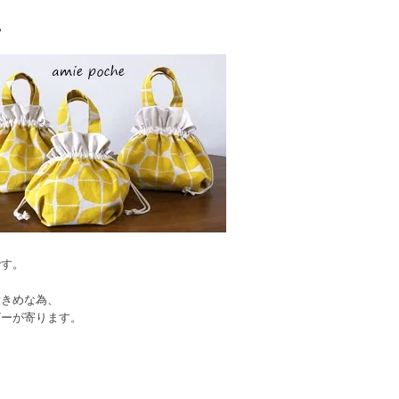
です。
大きめな為、
ザーが寄ります。
に