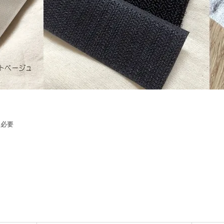
m必要
）