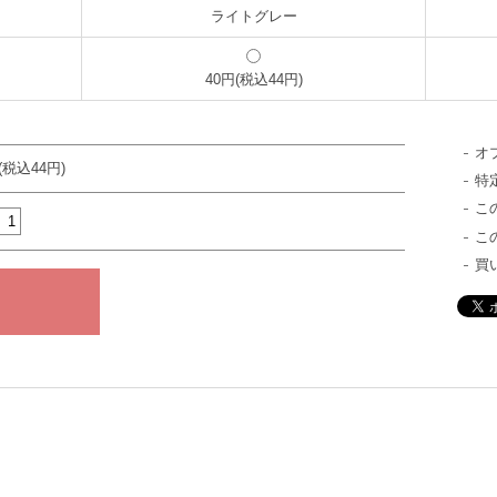
ライトグレー
40円(税込44円)
オ
(税込44円)
特
こ
こ
買