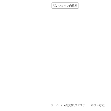
ショップ内検索
ホーム
>
●副資材(ファスナー・ボタンなど)