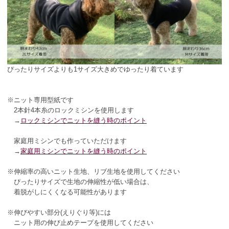
ぴったりサイズよりも1サイズ大きめでゆったり着ています
※ニット専用型紙です
2本針4本糸のロックミシンを使用します
→
ロックミシンでニットを縫う時のポイント
家庭用ミシンでも作っていただけます
→
家庭用ミシンでニットを縫う時のポイント
※伸縮率の高いニット生地、リブ生地を使用してください
ぴったりサイズで生地の伸縮性が低い場合は、
着脱がしにくくなる可能性があります
※伸びやすい部分(えりぐり等)には
ニット用の伸び止めテープを使用してください