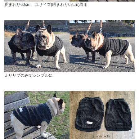
胴まわり60cm 3Lサイズ(胴まわり62cm)着用
えりリブのみでシンプルに