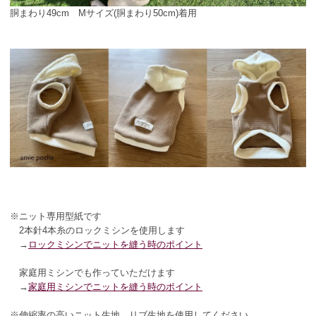
胴まわり49cm Mサイズ(胴まわり50cm)着用
※ニット専用型紙です
2本針4本糸のロックミシンを使用します
→
ロックミシンでニットを縫う時のポイント
家庭用ミシンでも作っていただけます
→
家庭用ミシンでニットを縫う時のポイント
※伸縮率の高いニット生地、リブ生地を使用してください