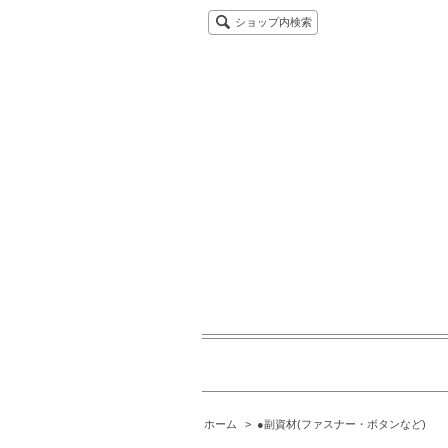
ショップ内検索
ホーム
>
●副資材(ファスナー・ボタンなど)