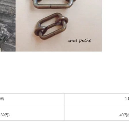
m幅
1
39円)
40円