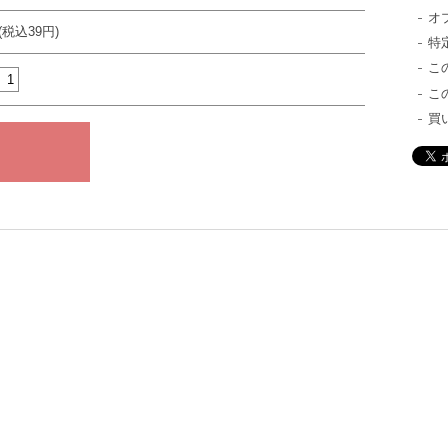
オ
(税込39円)
特
こ
こ
買