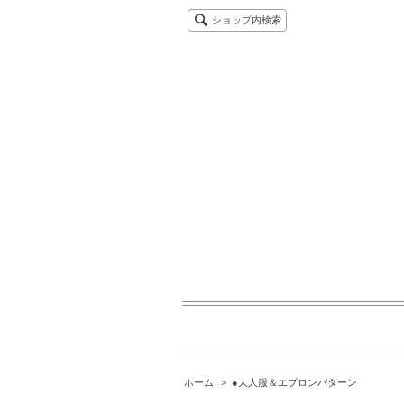
ショップ内検索
ホーム
>
●大人服＆エプロンパターン