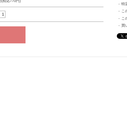
円(税込770円)
特
こ
こ
買