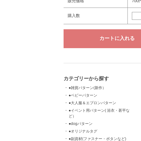
販売価格
700
購入数
カテゴリーから探す
●雑貨パターン(新作）
●ベビーパターン
●大人服＆エプロンパターン
●イベント用パターン( 浴衣・甚平な
ど）
●dogパターン
●オリジナルタグ
●副資材(ファスナー・ボタンなど)