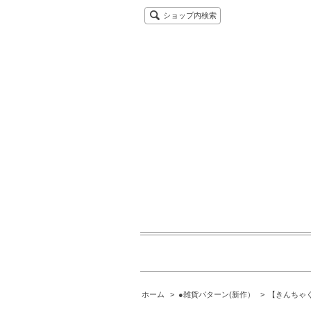
ショップ内検索
ホーム
>
●雑貨パターン(新作）
>
【きんちゃ