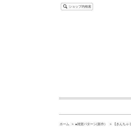
ショップ内検索
ホーム
>
●雑貨パターン(新作）
>
【きんちゃ