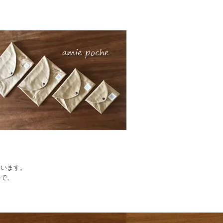
、
ています。
ので、