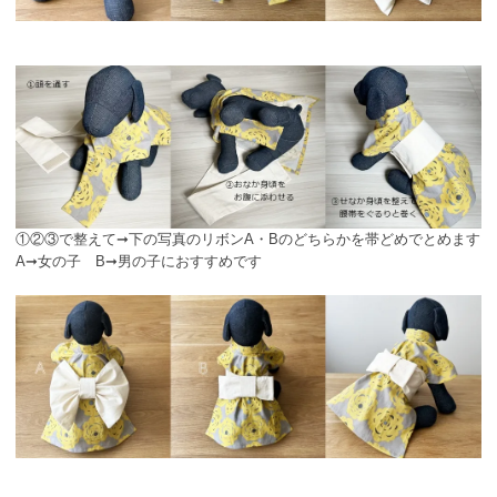
①②③で整えて➞下の写真のリボンA・Bのどちらかを帯どめでとめます
A➞女の子 B➞男の子におすすめです