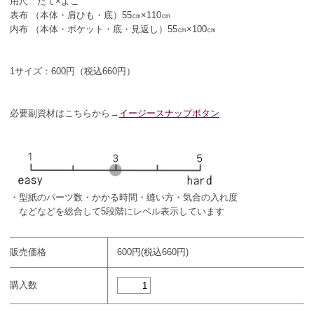
用尺 たて×よこ
表布 （本体・肩ひも・底）55㎝×110㎝
内布 （本体・ポケット・底・見返し）55㎝×100㎝
1サイズ：600円（税込660円）
必要副資材はこちらから→
イージースナップボタン
・型紙のパーツ数・かかる時間・縫い方・気合の入れ度
などなどを総合して5段階にレベル表示しています
販売価格
600円(税込660円)
購入数