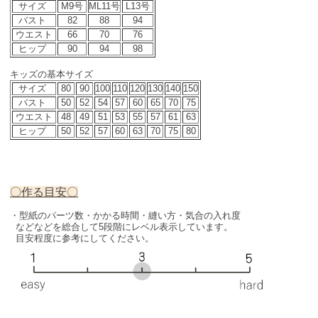
サイズ
M9号
ML11号
L13号
バスト
82
88
94
ウエスト
66
70
76
ヒップ
90
94
98
キッズの基本サイズ
サイズ
80
90
100
110
120
130
140
150
バスト
50
52
54
57
60
65
70
75
ウエスト
48
49
51
53
55
57
61
63
ヒップ
50
52
57
60
63
70
75
80
〇作る目安〇
・型紙のパーツ数・かかる時間・縫い方・気合の入れ度
などなどを総合して5段階にレベル表示しています。
目安程度に参考にしてください。