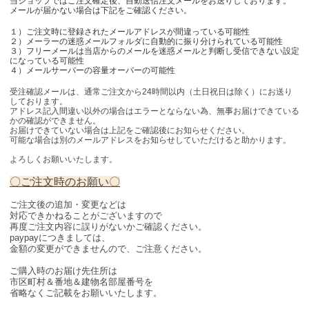
当ショップではご注文確定後、自動送信注文メールをお送りしております。
メールが届かない場合は下記をご確認ください。
１）ご注文時に登録されたメールアドレスが間違っている可能性
２）メーラーの迷惑メールフォルダに自動的に振り分けられている可能性
３）フリーメールは当店からのメールを迷惑メールと判断し受信できない設定
になっている可能性
４）メールサーバーの容量オーバーの可能性
受注確認メールは、通常ご注文から24時間以内（土日祝日は除く）にお送り
しております。
アドレス記入間違い以外の場合はエラーとならない為、無事お届けできている
かの確認ができません。
お届けできていない場合は上記をご確認後にお知らせください。
可能な場合は別のメールアドレスをお知らせしていただけると助かります。
よろしくお願いいたします。
〇ご注文時のお願い〇
ご注文後の追加・変更などは
対応できかねることがございますので
再度ご注文内容に誤りがないかご確認ください。
paypayにつきましては、
金額の変更ができませんので、ご注意ください。
ご購入時のお届け先住所は
市区町村＆番地＆建物名部屋番号を
省略なくご記載をお願いいたします。