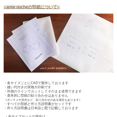
○amie pocheの型紙について○
・各サイズごとにCADで製作しております
・縫い代付きの実物大印刷です
・外側のラインでカットしてそのまま使用できます
・基本的に型紙の貼り合わせはありません
（
）
ポンチョや浴衣など、貼り合わせのある場合もあります
・すべての型紙と作り方説明書がセットです
・作り方説明書は日本語と図で記載しております
・全サイズセットの場合は